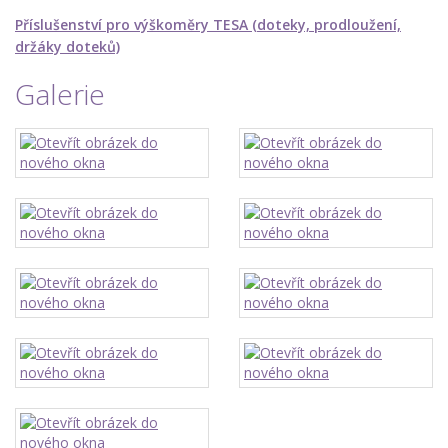
Příslušenství pro výškoměry TESA (doteky, prodloužení,
držáky doteků)
Galerie