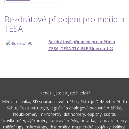
Bezdrátové připojení pro měřidla
TESA
Bezdrátové připojení pro měřidla
TESA, TESA TLC-BLE Bluetooth®
Nenašli jste co jste hledali?
Měřicí technika, 3D souřadnicové měřící přístroje DeMeet, měřidla
Schut, Tesa, Mitutoyo, digitální a analogová posuvná měřítka,
hloubkoměry, mikrometry, dutinoměry, odpichy, subita,
úchylkoměry, výškoměry, koncové měrky, pravítka, svinovací metry,
měřicí lupy, mikroskopy, drsnoměry, magnetické stojánky, kalibry,