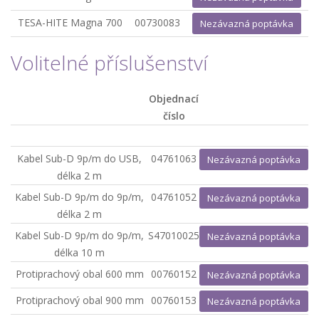
TESA-HITE Magna 700
00730083
Nezávazná poptávka
Volitelné příslušenství
Objednací
číslo
Kabel Sub-D 9p/m do USB,
04761063
Nezávazná poptávka
délka 2 m
Kabel Sub-D 9p/m do 9p/m,
04761052
Nezávazná poptávka
délka 2 m
Kabel Sub-D 9p/m do 9p/m,
S47010025
Nezávazná poptávka
délka 10 m
Protiprachový obal 600 mm
00760152
Nezávazná poptávka
Protiprachový obal 900 mm
00760153
Nezávazná poptávka