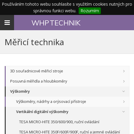
Používáním tohoto webu souhlasíte s využitím cookies nutných pro
správnou funkci webu.
Rozumím
Toggle
WHP
TECHNIK
navigation
Měřicí technika
3D souřadnicové měřicí stroje
Posuvná měřidla a hloubkoměry
Výškoměry
Výškoměry, nádrhy a orýsovací přístroje
Vertikální digitální výškoměry
TESA MICRO-HITE 350/600/900, ruční ovládání
TESA MICRO-HITE 350F/600F/900F, ruční a jemné ovládání