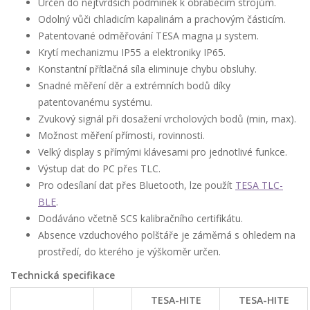
Určen do nejtvrdších podmínek k obráběcím strojům.
Odolný vůči chladicím kapalinám a prachovým částicím.
Patentované odměřování TESA magna µ system.
Krytí mechanizmu IP55 a elektroniky IP65.
Konstantní přítlačná síla eliminuje chybu obsluhy.
Snadné měření děr a extrémních bodů díky
patentovanému systému.
Zvukový signál při dosažení vrcholových bodů (min, max).
Možnost měření přímosti, rovinnosti.
Velký display s přímými klávesami pro jednotlivé funkce.
Výstup dat do PC přes TLC.
Pro odesílaní dat přes Bluetooth, lze použít
TESA TLC-
BLE
.
Dodáváno včetně SCS kalibračního certifikátu.
Absence vzduchového polštáře je záměrná s ohledem na
prostředí, do kterého je výškoměr určen.
Technická specifikace
TESA-HITE
TESA-HITE