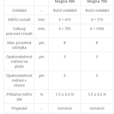
Magna 400
Magna 700
Ovládání
–
Ruční ovládání
Ruční ovládání
Měřící rozsah
mm
0 ÷ 415
0 ÷ 715
Celkový
mm
0 ÷ 795
0 ÷ 1095
pracovní rozsah
Max. povolená
µm
8
8
odchylka
Opakovatelnost
µm
3
3
měření na
ploše
Opakovatelnost
µm
5
5
měření v
otvoru
Přítlačná měřicí
N
1,5 ± 0,5 N
1,5 ± 0,5 N
síla
Přepínání
–
mm/inch
mm/inch