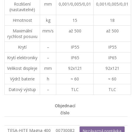
Rozlišení
mm
0,001/0,005/0,01
0,001/0,005/0,01
(nastavitelné)
Hmotnost
kg
15
18
Maximální
mm/s
až 500
až 500
rychlost posuvu
Krytí
–
IP55
IP55
Krytí elektroniky
–
IP65
IP65
Velikost displeje
mm
92x121
92x121
Výdrž baterie
h
≈ 60
≈ 60
Datový výstup
–
TLC
TLC
Objednací
číslo
TESA-HITE Magna 400
00730082
Nezávazná poptávka