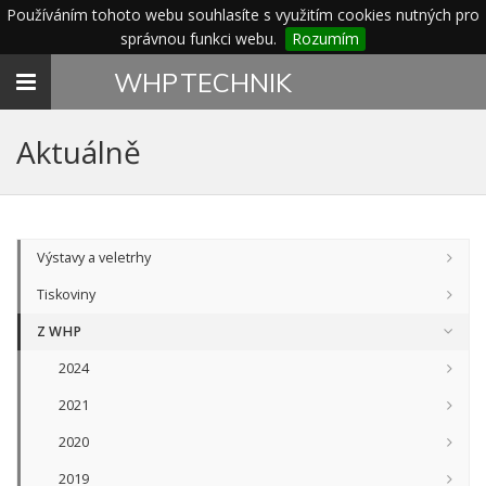
Používáním tohoto webu souhlasíte s využitím cookies nutných pro
správnou funkci webu.
Rozumím
Toggle
WHP
TECHNIK
navigation
Aktuálně
Výstavy a veletrhy
Tiskoviny
Z WHP
2024
2021
2020
2019