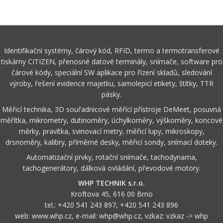
Identifikační systémy, čárový kód, RFID, termo a termotransferové
tiskárny CITIZEN, přenosné datové terminály, snímače, software pro
čárové kódy, speciální SW aplikace pro řízení skladů, sledování
výroby, řešení evidence majetku, samolepicí etikety, štítky, TTR
pásky.
Měřicí technika, 3D souřadnicové měřící přístroje DeMeet, posuvná
měřítka, mikrometry, dutinoměry, úchylkoměry, výškoměry, koncové
měrky, pravítka, svinovací metry, měřicí lupy, mikroskopy,
drsnoměry, kalibry, příměrné desky, měřicí sondy, snímací doteky.
Automatizační prvky, rotační snímače, tachodynama,
tachogenerátory, dálková ovládání, převodové motory.
WHP TECHNIK s.r.o.
Kroftova 45, 616 00 Brno
tel.:
+420 541 243 897
,
+420 541 243 896
web:
www.whp.cz
, e-mail:
whp@whp.cz
, vzkaz:
vzkaz -> whp