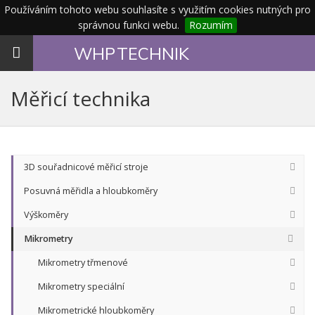
Používáním tohoto webu souhlasíte s využitím cookies nutných pro
správnou funkci webu.
Rozumím
Toggle
WHP
TECHNIK
navigation
Měřicí technika
3D souřadnicové měřicí stroje
Posuvná měřidla a hloubkoměry
Výškoměry
Mikrometry
Mikrometry třmenové
Mikrometry speciální
Mikrometrické hloubkoměry