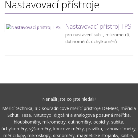
Nastavovací přístroje
Nastavovací přístroj TPS
pro nastavení subit, mikrometrů,
dutinoměrů, úchylkoměrů
Nenašli jste co jste hledali?
Měřicí technika, 3D souřadnicové měřící přístroje DeMeet, měřidla
Schut, Tesa, Mitutoyo, digitální a analogová posuvná měřítka,
hloubkoměry, mikrometry, dutinoměry, odpichy, subita,
úchylkoměry, výškoměry, koncové měrky, pravítka, svinovací metry,
měřicí lupy, mikroskopy, drsnoměry, magnetické stojánky, kalibry,