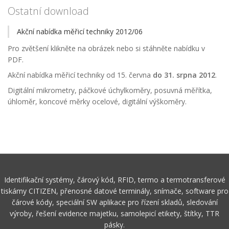
Ostatní download
Akční nabídka měřicí techniky 2012/06
Pro zvětšení klikněte na obrázek nebo si stáhněte nabídku v
PDF.
Akční nabídka měřicí techniky od 15. června
do 31. srpna 2012
.
Digitální mikrometry, páčkové úchylkoměry, posuvná měřítka,
úhloměr, koncové měrky ocelové, digitální výškoměry.
Identifikační systémy, čárový kód, RFID, termo a termotransferové
tiskárny CITIZEN, přenosné datové terminály, snímače, software pro
čárové kódy, speciální SW aplikace pro řízení skladů, sledování
výroby, řešení evidence majetku, samolepicí etikety, štítky, TTR
pásky.