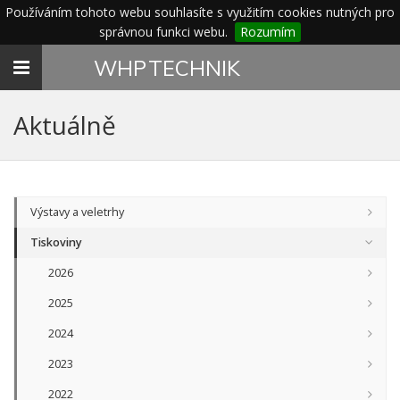
Používáním tohoto webu souhlasíte s využitím cookies nutných pro
správnou funkci webu.
Rozumím
Toggle
WHP
TECHNIK
navigation
Aktuálně
Výstavy a veletrhy
Tiskoviny
2026
2025
2024
2023
2022