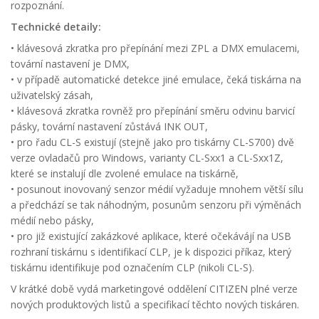
rozpoznání.
Technické detaily:
• klávesová zkratka pro přepínání mezi ZPL a DMX emulacemi,
tovární nastavení je DMX,
• v případě automatické detekce jiné emulace, čeká tiskárna na
uživatelský zásah,
• klávesová zkratka rovněž pro přepínání směru odvinu barvicí
pásky, tovární nastavení zůstává INK OUT,
• pro řadu CL-S existují (stejně jako pro tiskárny CL-S700) dvě
verze ovladačů pro Windows, varianty CL-Sxx1 a CL-Sxx1Z,
které se instalují dle zvolené emulace na tiskárně,
• posunout inovovaný senzor médií vyžaduje mnohem větší sílu
a předchází se tak náhodným, posunům senzoru při výměnách
médií nebo pásky,
• pro již existující zakázkové aplikace, které očekávájí na USB
rozhraní tiskárnu s identifikací CLP, je k dispozici příkaz, který
tiskárnu identifikuje pod označením CLP (nikoli CL-S).
V krátké době vydá marketingové oddělení CITIZEN plné verze
nových produktových listů a specifikací těchto nových tiskáren.