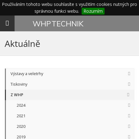
Používáním tohoto webu souhlasíte s využitím cookies nutných pro
správnou funkci webu.
Rozumím
Toggle
WHP
TECHNIK
navigation
Aktuálně
Výstavy a veletrhy
Tiskoviny
Z WHP
2024
2021
2020
2019