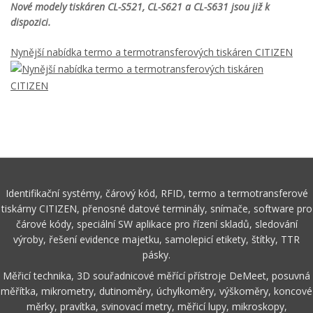
Nové modely tiskáren CL-S521, CL-S621 a CL-S631 jsou již k
dispozici.
Nynější nabídka termo a termotransferových tiskáren CITIZEN
Identifikační systémy, čárový kód, RFID, termo a termotransferové
tiskárny CITIZEN, přenosné datové terminály, snímače, software pro
čárové kódy, speciální SW aplikace pro řízení skladů, sledování
výroby, řešení evidence majetku, samolepicí etikety, štítky, TTR
pásky.
Měřicí technika, 3D souřadnicové měřící přístroje DeMeet, posuvná
měřítka, mikrometry, dutinoměry, úchylkoměry, výškoměry, koncové
měrky, pravítka, svinovací metry, měřicí lupy, mikroskopy,