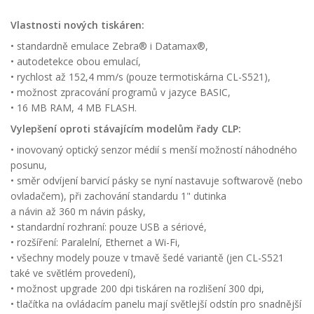
Vlastnosti nových tiskáren:
• standardně emulace Zebra® i Datamax®,
• autodetekce obou emulací,
• rychlost až 152,4 mm/s (pouze termotiskárna CL-S521),
• možnost zpracování programů v jazyce BASIC,
• 16 MB RAM, 4 MB FLASH.
Vylepšení oproti stávajícím modelům řady CLP:
• inovovaný optický senzor médií s menší možností náhodného
posunu,
• směr odvíjení barvicí pásky se nyní nastavuje softwarově (nebo
ovladačem), při zachování standardu 1" dutinka
a návin až 360 m návin pásky,
• standardní rozhraní: pouze USB a sériové,
• rozšíření: Paralelní, Ethernet a Wi-Fi,
• všechny modely pouze v tmavě šedé variantě (jen CL-S521
také ve světlém provedení),
• možnost upgrade 200 dpi tiskáren na rozlišení 300 dpi,
• tlačítka na ovládacím panelu mají světlejší odstín pro snadnější