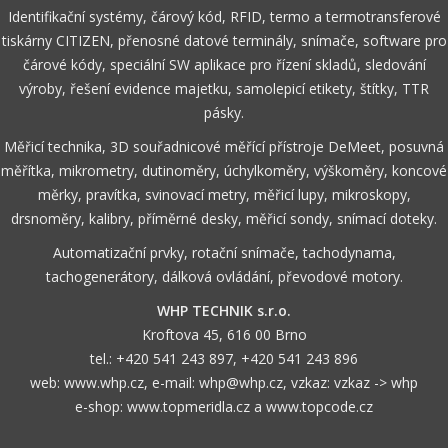
Identifikační systémy, čárový kód, RFID, termo a termotransferové
tiskárny CITIZEN, přenosné datové terminály, snímače, software pro
čárové kódy, speciální SW aplikace pro řízení skladů, sledování
výroby, řešení evidence majetku, samolepicí etikety, štítky, TTR
pásky.
Měřicí technika, 3D souřadnicové měřící přístroje DeMeet, posuvná
měřítka, mikrometry, dutinoměry, úchylkoměry, výškoměry, koncové
měrky, pravítka, svinovací metry, měřicí lupy, mikroskopy,
drsnoměry, kalibry, příměrné desky, měřicí sondy, snímací doteky.
Automatizační prvky, rotační snímače, tachodynama,
tachogenerátory, dálková ovládání, převodové motory.
WHP TECHNIK s.r.o.
Kroftova 45, 616 00 Brno
tel.:
+420 541 243 897
,
+420 541 243 896
web:
www.whp.cz
, e-mail:
whp@whp.cz
, vzkaz:
vzkaz -> whp
e-shop:
www.topmeridla.cz
a
www.topcode.cz