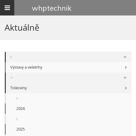
Toggle
whp
technik
navigation
Aktuálně
Výstavy a veletrhy
Tiskoviny
2026
2025