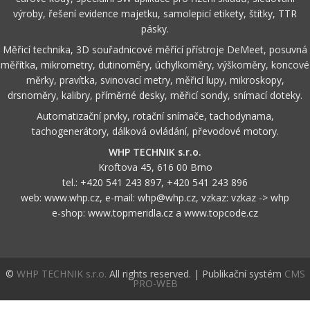
výroby, řešení evidence majetku, samolepicí etikety, štítky, TTR
pásky.
Měřicí technika, 3D souřadnicové měřící přístroje DeMeet, posuvná
měřítka, mikrometry, dutinoměry, úchylkoměry, výškoměry, koncové
měrky, pravítka, svinovací metry, měřicí lupy, mikroskopy,
drsnoměry, kalibry, příměrné desky, měřicí sondy, snímací doteky.
Automatizační prvky, rotační snímače, tachodynama,
tachogenerátory, dálková ovládání, převodové motory.
WHP TECHNIK s.r.o.
Kroftova 45, 616 00 Brno
tel.:
+420 541 243 897
,
+420 541 243 896
web:
www.whp.cz
, e-mail:
whp@whp.cz
, vzkaz:
vzkaz -> whp
e-shop:
www.topmeridla.cz
a
www.topcode.cz
©
WHP TECHNIK s.r.o.
All rights reserved. | Publikační systém
CMS
PRO-WEB