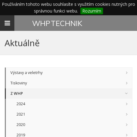
Používáním tohoto webu souhlasíte s využitím cookies nutných pro
správnou funkci webu.
Rozumím
Toggle
WHP
TECHNIK
navigation
Aktuálně
Výstavy a veletrhy
Tiskoviny
Z WHP
2024
2021
2020
2019