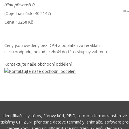
třída přesnosti 0.
(Kli
(Objednací číslo 402.147)
Cena 13250 Kč
Ceny jsou uvedeny bez DPH a poplatku za recyklaci
elektroodpadu, pokud je zboží do této skupiny zahrnuto.
Kontaktujte naše obchodní oddělení
Identifikační systémy, čárový kód, RFID, termo a termotransferové
tiskárny CITIZEN, přenosné datové terminály, snímače, software pro
čárové kódy, speciální SW aplikace pro řízení skladů, sledování