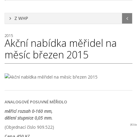
Z WHP
2015
Akční nabídka měřidel na
měsíc březen 2015
ANALOGOVÉ POSUVNÉ MĚŘIDLO
měřicí rozsah 0-160 mm,
dělení stupnice 0,05 mm.
(Kli
(Objednací číslo 909.522)
Cena 450 Kč