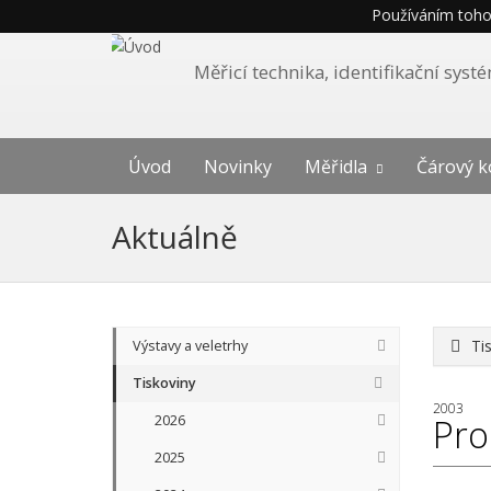
Používáním tohot
Měřicí technika, identifikační sys
Úvod
Novinky
Měřidla
Čárový k
Aktuálně
Ti
Výstavy a veletrhy
Tiskoviny
2003
2026
Pro
2025