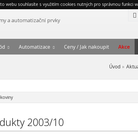
o webu souhlasíte s využitím cookies nutných pro správnou funkci w
témy a automatizační prvky
ód
Automatizace
Ceny / Jak nakoupit
Akce
Úvod
Aktu
skoviny
dukty 2003/10