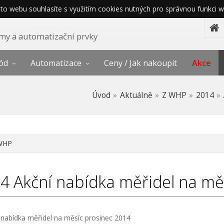
o webu souhlasíte s využitím cookies nutných pro správnou funkci w
témy a automatizační prvky
ód
Automatizace
Ceny / Jak nakoupit
Akce
Úvod
Aktuálně
Z WHP
2014
WHP
14
Akční nabídka měřidel na mě