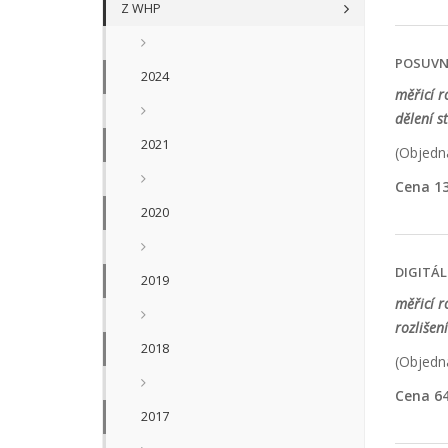
Z WHP
POSUVN
2024
měřicí 
dělení s
2021
(Objedna
Cena 13
2020
DIGITÁL
2019
měřicí 
rozlišen
2018
(Objedna
Cena 64
2017