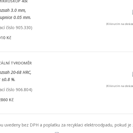
MIKROSKOP 40x
ozsah 3.0 mm,
tupnice 0.05 mm.
(Kliknutím na obráze
cí číslo 905.330)
10 Kč
ZÁLNÍ TVRDOMĚR
ozsah 20-68 HRC,
 ±0.8 %.
(Kliknutím na obráze
cí číslo 906.804)
860 Kč
u uvedeny bez DPH a poplatku za recyklaci elektroodpadu, pokud je z