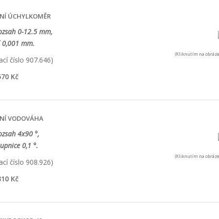
LNÍ ÚCHYLKOMĚR
ozsah 0-12.5 mm,
í 0,001 mm.
(Kliknutím na obráze
cí číslo 907.646)
70 Kč
LNÍ VODOVÁHA
ozsah 4x90 °,
tupnice 0,1 °.
(Kliknutím na obráze
cí číslo 908.926)
10 Kč