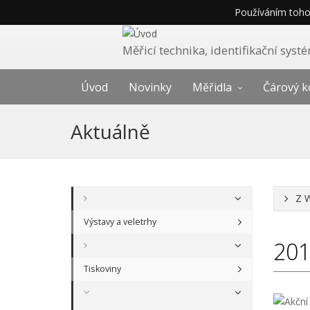
Používáním tohot
Měřicí technika, identifikační sys
Úvod
Novinky
Měřidla
Čárový k
Aktuálně
Z 
Výstavy a veletrhy
20
Tiskoviny