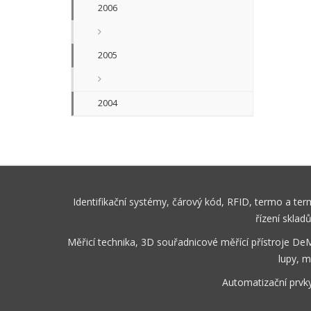
2006
2005
2004
Identifikační systémy, čárový kód, RFID, termo a te
řízení sklad
Měřicí technika, 3D souřadnicové měřící přístroje De
lupy, m
Automatizační prvk