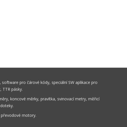
 software pro čárové kódy, speciální SW aplikace pro
y, TTR pásky.
ěry, koncové měrky, pravítka, svinovací metry, měřicí
 doteky.
, převodové motory.