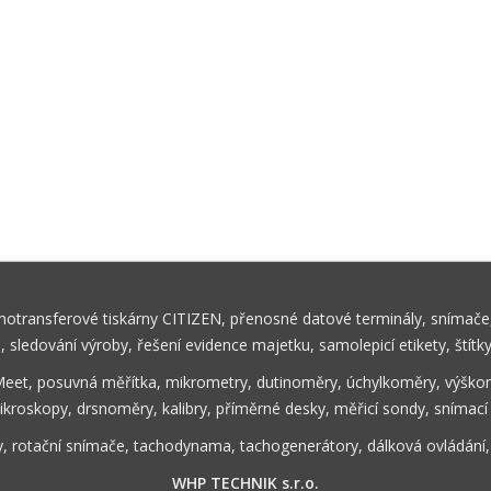
rmotransferové tiskárny CITIZEN, přenosné datové terminály, snímače,
ů, sledování výroby, řešení evidence majetku, samolepicí etikety, štítk
Meet, posuvná měřítka, mikrometry, dutinoměry, úchylkoměry, výškom
ikroskopy, drsnoměry, kalibry, příměrné desky, měřicí sondy, snímací
y, rotační snímače, tachodynama, tachogenerátory, dálková ovládání
WHP TECHNIK s.r.o.