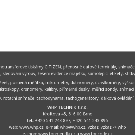
rmotransferové tiskárny CITIZEN, přenosné datové terminály, snímače,
ů, sledování výroby, řešení evidence majetku, samolepicí etikety, štítk
Meet, posuvná měřítka, mikrometry, dutinoměry, úchylkoměry, výškom
ikroskopy, drsnoměry, kalibry, příměrné desky, měřicí sondy, snímací
y, rotační snímače, tachodynama, tachogenerátory, dálková ovládání
WHP TECHNIK s.r.o.
Kroftova 45, 616 00 Brno
tel.:
+420 541 243 897
,
+420 541 243 896
web:
www.whp.cz
, e-mail:
whp@whp.cz
, vzkaz:
vzkaz -> whp
e-shop:
www.topmeridla.cz
a
www.topcode.cz