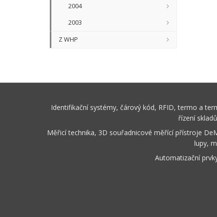
2004
2003
Z WHP
Identifikační systémy, čárový kód, RFID, termo a te
řízení sklad
Měřicí technika, 3D souřadnicové měřící přístroje De
lupy, m
Automatizační prvk