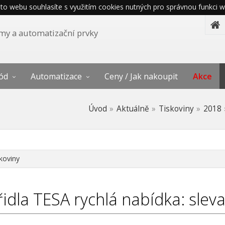
o webu souhlasíte s využitím cookies nutných pro správnou funkci w
témy a automatizační prvky
ód
Automatizace
Ceny / Jak nakoupit
Akce
Úvod
Aktuálně
Tiskoviny
2018
koviny
idla TESA rychlá nabídka: slev