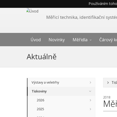
Používáním tohot
Měřicí technika, identifikační sys
Úvod
Novinky
Měřidla
Čárový k
Aktuálně
Tis
Výstavy a veletrhy
Tiskoviny
2018
2026
Měř
2025