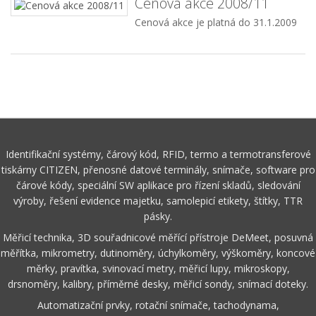
Cenová akce 2008/11
Cenová akce je platná do 31.1.2009
Identifikační systémy, čárový kód, RFID, termo a termotransferové
tiskárny CITIZEN, přenosné datové terminály, snímače, software pro
čárové kódy, speciální SW aplikace pro řízení skladů, sledování
výroby, řešení evidence majetku, samolepicí etikety, štítky, TTR
pásky.
Měřicí technika, 3D souřadnicové měřící přístroje DeMeet, posuvná
měřítka, mikrometry, dutinoměry, úchylkoměry, výškoměry, koncové
měrky, pravítka, svinovací metry, měřicí lupy, mikroskopy,
drsnoměry, kalibry, příměrné desky, měřicí sondy, snímací doteky.
Automatizační prvky, rotační snímače, tachodynama,