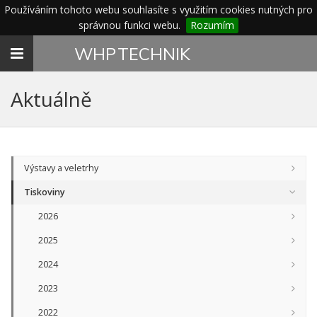
Používáním tohoto webu souhlasíte s využitím cookies nutných pro
správnou funkci webu.
Rozumím
Toggle
WHP
TECHNIK
navigation
Aktuálně
Výstavy a veletrhy
Tiskoviny
2026
2025
2024
2023
2022