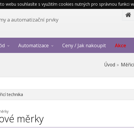
o webu souhlasíte s využitím cookies nutných pro správnou funkci w
témy a automatizační prvky
ód
Automatizace
Ceny / Jak nakoupit
Akce
Úvod
Měřic
icí technika
měrky
ové měrky