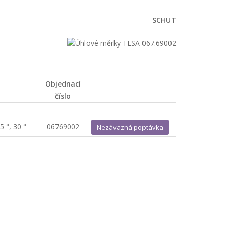
SCHUT
Objednací
číslo
25 °, 30 °
06769002
Nezávazná poptávka