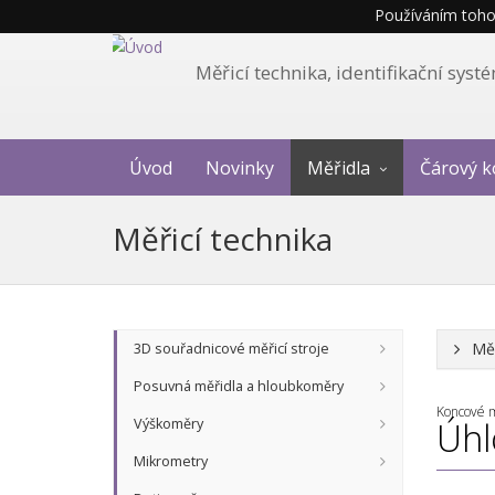
Používáním tohot
Měřicí technika, identifikační sys
Úvod
Novinky
Měřidla
Čárový k
Měřicí technika
Měř
3D souřadnicové měřicí stroje
Posuvná měřidla a hloubkoměry
Koncové 
Výškoměry
Úhl
Mikrometry