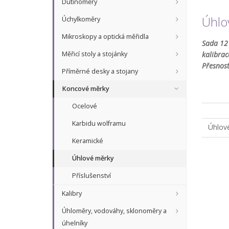
Dutinoměry
Úhlo
Úchylkoměry
Mikroskopy a optická měřidla
Sada 12 
Měřicí stoly a stojánky
kalibrac
Přesnost
Příměrné desky a stojany
Koncové měrky
Ocelové
Karbidu wolframu
Úhlov
Keramické
Úhlové měrky
Příslušenství
Kalibry
Úhloměry, vodováhy, sklonoměry a
úhelníky