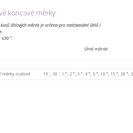
vé koncové měrky
kusů úhlových měrek je určena pro nastavování úhlů i
e.
 ±30 ".
Úhel měrek
é měrky ocelové
15 ', 30 ', 1 °, 2 °, 3 °, 4 °, 5 °, 10 °, 15 °, 20 °, 