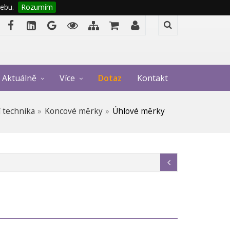
ebu.
Rozumím
Aktuálně
Více
Dotaz
Kontakt
í technika
Koncové měrky
Úhlové měrky