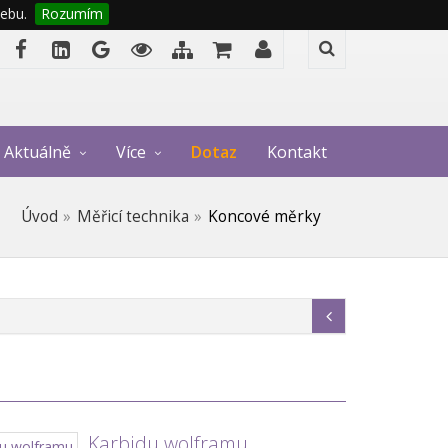
ebu.
Rozumím
Aktuálně
Více
Dotaz
Kontakt
Úvod
Měřicí technika
Koncové měrky
Karbidu wolframu