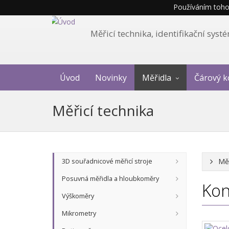
Používáním tohot
Měřicí technika, identifikační sys
Úvod
Novinky
Měřidla
Čárový k
Měřicí technika
Měř
3D souřadnicové měřicí stroje
Posuvná měřidla a hloubkoměry
Kon
Výškoměry
Mikrometry