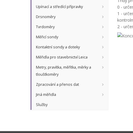
Třídy p
Upínací a středící přípravky
0 - urče
1 - urče
Drsnoměry
kontroln
2 - urč
Tvrdoměry
Měřicí sondy
Kontaktní sondy a doteky
Měřidla pro stavebnictví Leica
Metry, pravítka, měřítka, měrky a
tloušťkoměry
Zpracování a přenos dat
Jiná měřidla
Služby