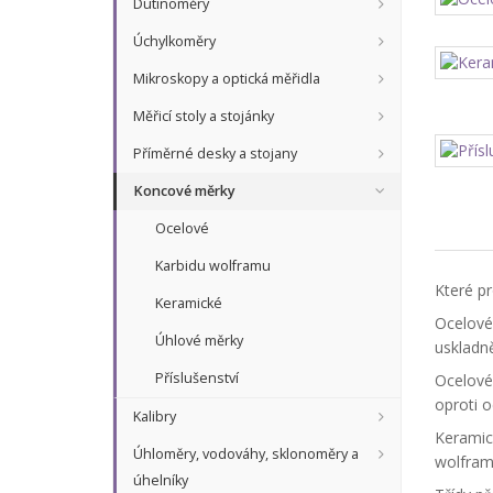
Dutinoměry
Úchylkoměry
Mikroskopy a optická měřidla
Měřicí stoly a stojánky
Příměrné desky a stojany
Koncové měrky
Ocelové
Karbidu wolframu
Které p
Keramické
Ocelové 
Úhlové měrky
uskladn
Příslušenství
Ocelové 
oproti oc
Kalibry
Keramic
Úhloměry, vodováhy, sklonoměry a
wolframu
úhelníky