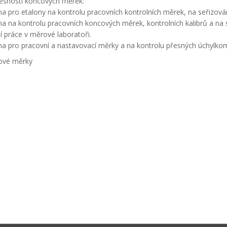
řesnosti koncových měrek:
na pro etalony na kontrolu pracovních kontrolních měrek, na seřizován
na na kontrolu pracovních koncových měrek, kontrolních kalibrů a na
í práce v měrové laboratoři.
ena pro pracovní a nastavovací měrky a na kontrolu přesných úchylko