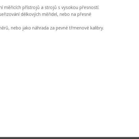
í měřicích přístrojů a strojů s vysokou přesností.
 seřizování délkových měřidel, nebo na přesné
měrů, nebo jako náhrada za pevné třmenové kalibry.