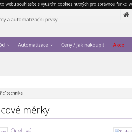
o webu souhlasíte s využitím cookies nutných pro správnou funkci w
témy a automatizační prvky
ód
Automatizace
Ceny / Jak nakoupit
Akce
icí technika
cové měrky
Ocelové