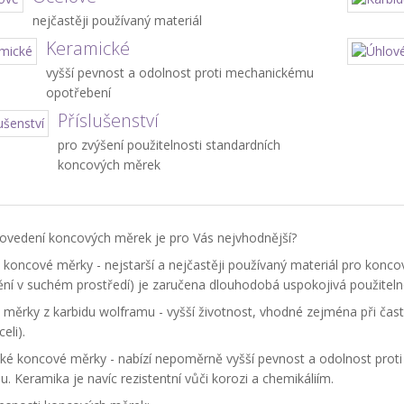
nejčastěji používaný materiál
Keramické
vyšší pevnost a odolnost proti mechanickému
opotřebení
Příslušenství
pro zvýšení použitelnosti standardních
koncových měrek
rovedení koncových měrek je pro Vás nejvhodnější?
koncové měrky - nejstarší a nejčastěji používaný materiál pro koncové
ění v suchém prostředí) je zaručena dlouhodobá uspokojivá použiteln
měrky z karbidu wolframu - vyšší životnost, vhodné zejména při časté
eli).
ké koncové měrky - nabízí nepoměrně vyšší pevnost a odolnost prot
. Keramika je navíc rezistentní vůči korozi a chemikáliím.