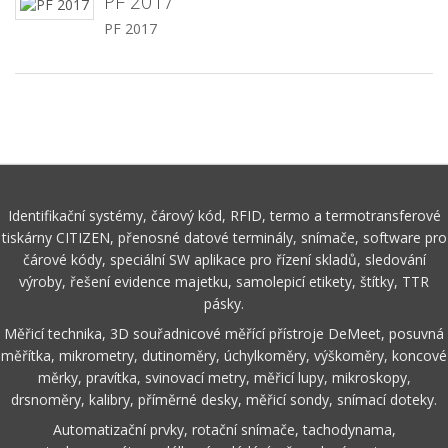
PF 2017
PF 2017
Identifikační systémy, čárový kód, RFID, termo a termotransferové
tiskárny CITIZEN, přenosné datové terminály, snímače, software pro
čárové kódy, speciální SW aplikace pro řízení skladů, sledování
výroby, řešení evidence majetku, samolepicí etikety, štítky, TTR
pásky.
Měřicí technika, 3D souřadnicové měřící přístroje DeMeet, posuvná
měřítka, mikrometry, dutinoměry, úchylkoměry, výškoměry, koncové
měrky, pravítka, svinovací metry, měřicí lupy, mikroskopy,
drsnoměry, kalibry, příměrné desky, měřicí sondy, snímací doteky.
Automatizační prvky, rotační snímače, tachodynama,