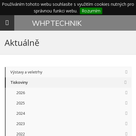
Používáním tohoto webu souhlasíte s využitím cookies nutných pro
správnou funkci webu.
Rozumím
Toggle
WHP
TECHNIK
navigation
Aktuálně
Výstavy a veletrhy
Tiskoviny
2026
2025
2024
2023
2022