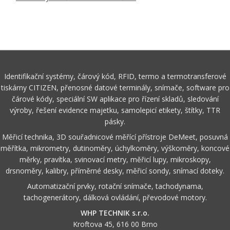
Identifikační systémy, čárový kód, RFID, termo a termotransferové
tiskárny CITIZEN, přenosné datové terminály, snímače, software pro
čárové kódy, speciální SW aplikace pro řízení skladů, sledování
výroby, řešení evidence majetku, samolepicí etikety, štítky, TTR
pásky.
Měřicí technika, 3D souřadnicové měřící přístroje DeMeet, posuvná
měřítka, mikrometry, dutinoměry, úchylkoměry, výškoměry, koncové
měrky, pravítka, svinovací metry, měřicí lupy, mikroskopy,
drsnoměry, kalibry, příměrné desky, měřicí sondy, snímací doteky.
Automatizační prvky, rotační snímače, tachodynama,
tachogenerátory, dálková ovládání, převodové motory.
WHP TECHNIK s.r.o.
Kroftova 45, 616 00 Brno