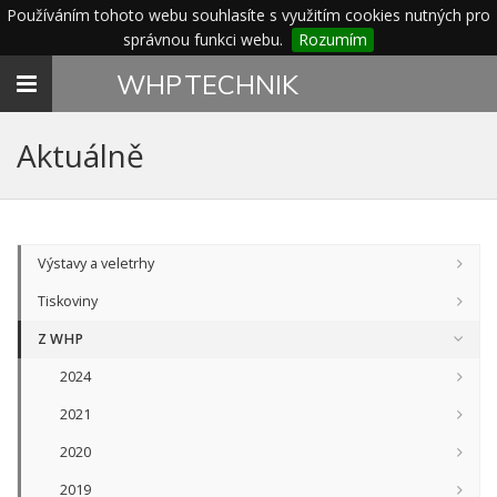
Používáním tohoto webu souhlasíte s využitím cookies nutných pro
správnou funkci webu.
Rozumím
Toggle
WHP
TECHNIK
navigation
Aktuálně
Výstavy a veletrhy
Tiskoviny
Z WHP
2024
2021
2020
2019