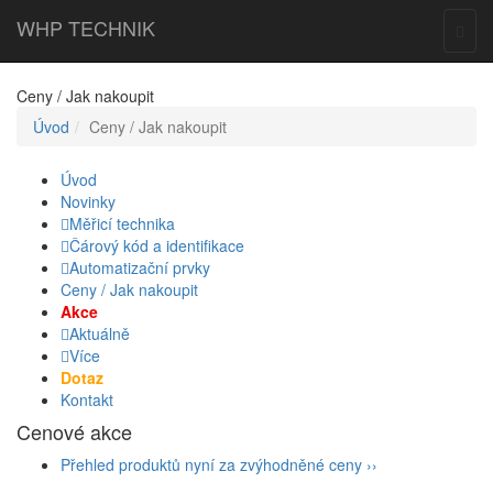
WHP
TECHNIK
Togg
navig
Ceny / Jak nakoupit
Úvod
Ceny / Jak nakoupit
Úvod
Novinky
Měřicí technika
Čárový kód a identifikace
Automatizační prvky
Ceny / Jak nakoupit
Akce
Aktuálně
Více
Dotaz
Kontakt
Cenové akce
Přehled produktů nyní za zvýhodněné ceny
››