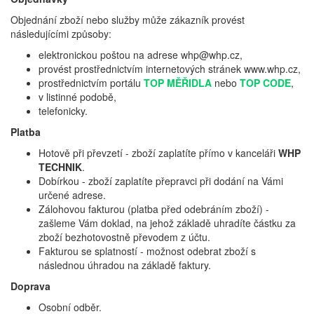
Objednání zboží nebo služby může zákazník provést
následujícími způsoby:
elektronickou poštou na adrese whp@whp.cz,
provést prostřednictvím internetových stránek www.whp.cz,
prostřednictvím portálu
TOP MĚŘIDLA
nebo
TOP CODE
,
v listinné podobě,
telefonicky.
Platba
Hotově při převzetí - zboží zaplatíte přímo v kanceláři
WHP
TECHNIK
.
Dobírkou - zboží zaplatíte přepravci při dodání na Vámi
určené adrese.
Zálohovou fakturou (platba před odebráním zboží) -
zašleme Vám doklad, na jehož základě uhradíte částku za
zboží bezhotovostně převodem z účtu.
Fakturou se splatností - možnost odebrat zboží s
následnou úhradou na základě faktury.
Doprava
Osobní odběr.