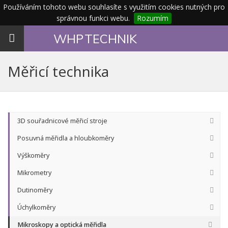
Používáním tohoto webu souhlasíte s využitím cookies nutných pro
správnou funkci webu.
Rozumím
Toggle
WHP
TECHNIK
navigation
Měřicí technika
3D souřadnicové měřicí stroje
Posuvná měřidla a hloubkoměry
Výškoměry
Mikrometry
Dutinoměry
Úchylkoměry
Mikroskopy a optická měřidla