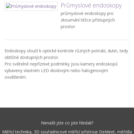
Průmyslové endoskopy
průmyslové endoskopy pro
zkoumání těžce přístupných
prostor
Endoskopy slouží k optické kontrole různých potrubí, dutin, tedy
obtížně dostupných prostor.
Pro světelně nepříznivé podmínky jsou kamery endoskopů
vybaveny vlastním LED diodovým nebo halogenovým
osvětlením.
Nenašli jste co jste hledali?
Měřicí technika, 3D souřadnicové měřící přístroje DeMeet, měřidla