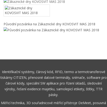
Původní pozvánka na Zákaznické dny KOVOSVIT MAS 2018
Identifikační systémy, čárový kód, RFID, termo a termotransferové
tiskárny CITIZEN, přenosné datové terminály, snímače, software pro
čárové kódy, speciální SW aplikace pro řízení skladů, sledování
výroby, řešení evidence majetku, samolepicí etikety, štítky, TTR
pásky.
Měřicí technika, 3D souřadnicové měřící přístroje DeMeet, posuvná