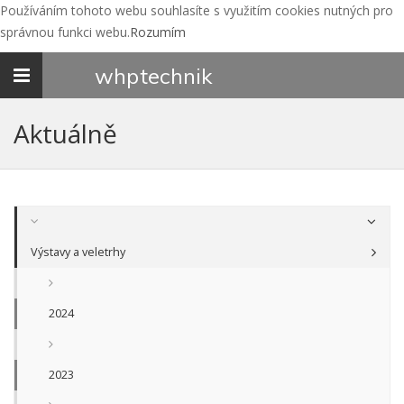
Používáním tohoto webu souhlasíte s využitím cookies nutných pro
správnou funkci webu.
Rozumím
Toggle
whp
technik
navigation
Aktuálně
Výstavy a veletrhy
2024
2023