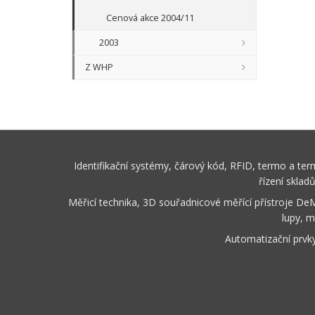
Cenová akce 2004/11
2003
Z WHP
Identifikační systémy, čárový kód, RFID, termo a te
řízení sklad
Měřicí technika, 3D souřadnicové měřící přístroje De
lupy, m
Automatizační prvk