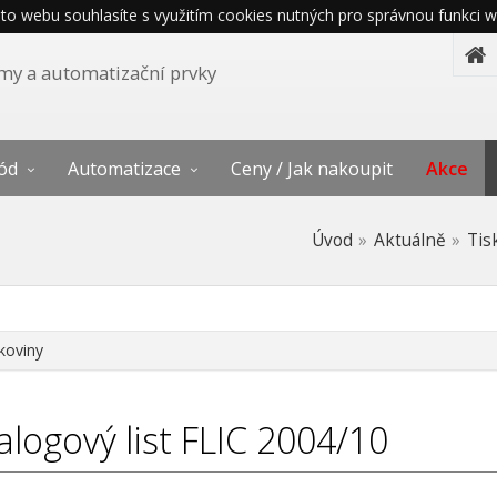
o webu souhlasíte s využitím cookies nutných pro správnou funkci w
témy a automatizační prvky
ód
Automatizace
Ceny / Jak nakoupit
Akce
Úvod
Aktuálně
Tis
koviny
alogový list FLIC 2004/10