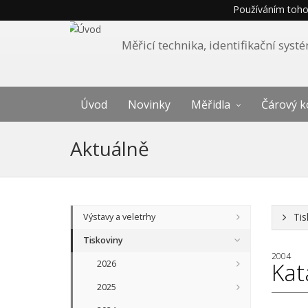
Používáním tohot
Měřicí technika, identifikační sys
Úvod
Novinky
Měřidla
Čárový k
Aktuálně
Tis
Výstavy a veletrhy
Tiskoviny
2004
2026
Kat
2025