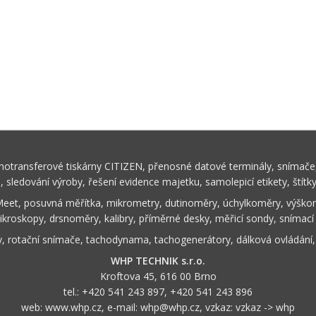
rmotransferové tiskárny CITIZEN, přenosné datové terminály, snímače,
ů, sledování výroby, řešení evidence majetku, samolepicí etikety, štítk
Meet, posuvná měřítka, mikrometry, dutinoměry, úchylkoměry, výškom
ikroskopy, drsnoměry, kalibry, příměrné desky, měřicí sondy, snímací
y, rotační snímače, tachodynama, tachogenerátory, dálková ovládání
WHP TECHNIK s.r.o.
Kroftova 45, 616 00 Brno
tel.:
+420 541 243 897
,
+420 541 243 896
web:
www.whp.cz
, e-mail:
whp@whp.cz
, vzkaz:
vzkaz -> whp