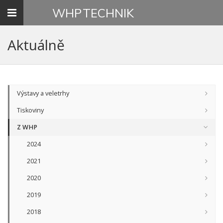
Toggle
WHP
TECHNIK
navigation
Aktuálně
Výstavy a veletrhy
Tiskoviny
Z WHP
2024
2021
2020
2019
2018