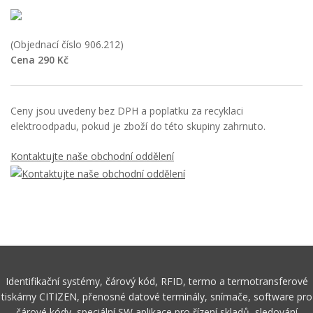
(Objednací číslo 906.212)
Cena 290 Kč
Ceny jsou uvedeny bez DPH a poplatku za recyklaci
elektroodpadu, pokud je zboží do této skupiny zahrnuto.
Kontaktujte naše obchodní oddělení
Identifikační systémy, čárový kód, RFID, termo a termotransferové
tiskárny CITIZEN, přenosné datové terminály, snímače, software pro
čárové kódy, speciální SW aplikace pro řízení skladů, sledování