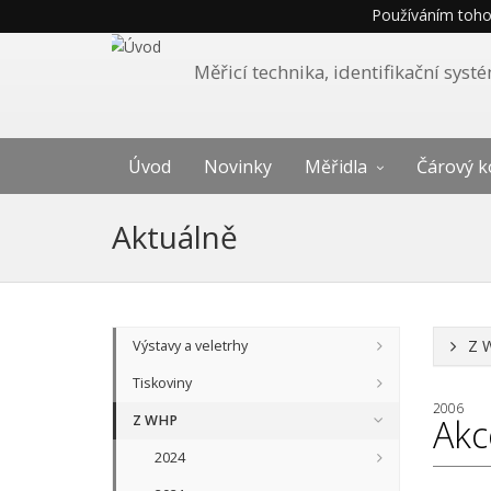
Používáním tohot
Měřicí technika, identifikační sys
Úvod
Novinky
Měřidla
Čárový k
Aktuálně
Z 
Výstavy a veletrhy
Tiskoviny
2006
Z WHP
Akc
2024