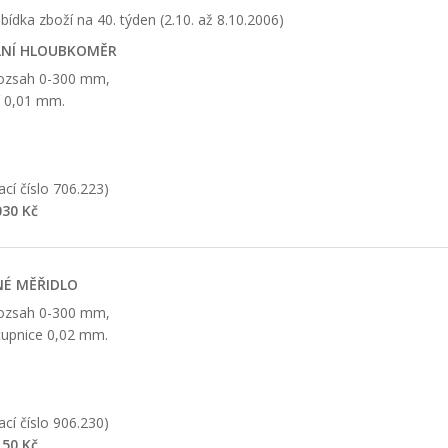
bídka zboží na 40. týden (2.10. až 8.10.2006)
LNÍ HLOUBKOMĚR
rozsah 0-300 mm,
í 0,01 mm.
cí číslo 706.223)
30 Kč
É MĚŘIDLO
rozsah 0-300 mm,
stupnice 0,02 mm.
cí číslo 906.230)
50 Kč