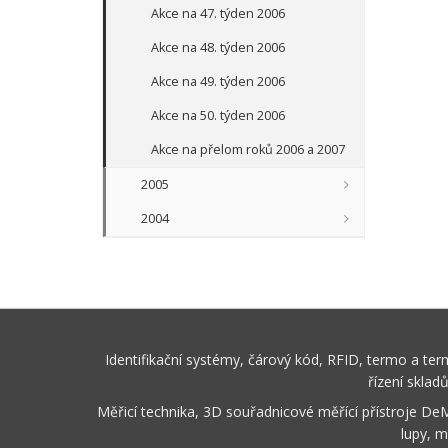
Akce na 47. týden 2006
Akce na 48. týden 2006
Akce na 49. týden 2006
Akce na 50. týden 2006
Akce na přelom roků 2006 a 2007
2005
2004
Identifikační systémy, čárový kód, RFID, termo a te
řízení sklad
Měřicí technika, 3D souřadnicové měřící přístroje De
lupy, m