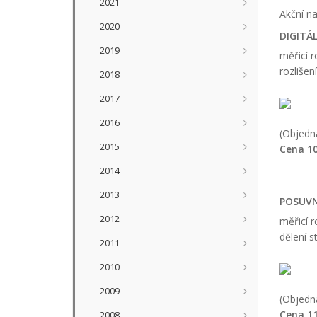
2021
Akční na
2020
DIGITÁ
2019
měřicí 
rozlišen
2018
2017
2016
(Objedna
2015
Cena 10
2014
2013
POSUVN
2012
měřicí 
dělení 
2011
2010
2009
(Objedna
Cena 11
2008