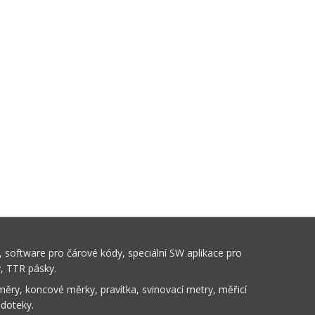
 software pro čárové kódy, speciální SW aplikace pro
y, TTR pásky.
ěry, koncové měrky, pravítka, svinovací metry, měřicí
 doteky.