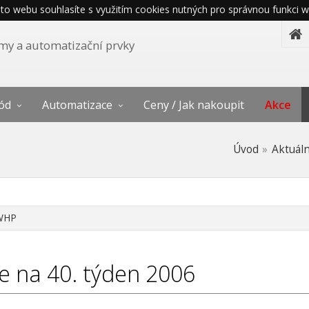
o webu souhlasíte s využitím cookies nutných pro správnou funkci w
témy a automatizační prvky
ód
Automatizace
Ceny / Jak nakoupit
Akce
Úvod
Aktuál
WHP
e na 40. týden 2006