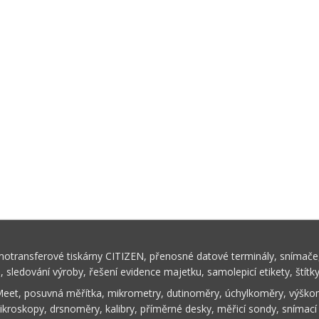
rmotransferové tiskárny CITIZEN, přenosné datové terminály, snímače,
ů, sledování výroby, řešení evidence majetku, samolepicí etikety, štítk
Meet, posuvná měřítka, mikrometry, dutinoměry, úchylkoměry, výškom
ikroskopy, drsnoměry, kalibry, příměrné desky, měřicí sondy, snímací