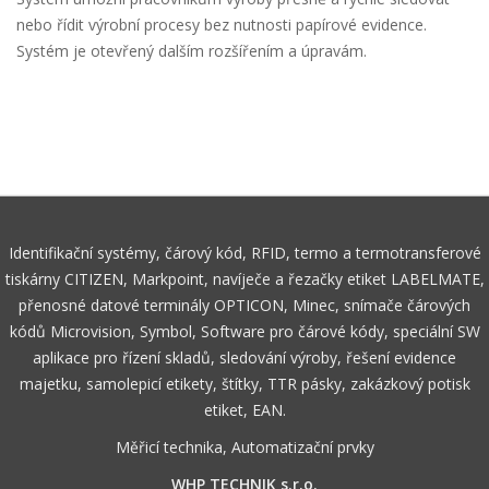
nebo řídit výrobní procesy bez nutnosti papírové evidence.
Systém je otevřený dalším rozšířením a úpravám.
Identifikační systémy, čárový kód, RFID, termo a termotransferové
tiskárny CITIZEN, Markpoint, navíječe a řezačky etiket LABELMATE,
přenosné datové terminály OPTICON, Minec, snímače čárových
kódů Microvision, Symbol, Software pro čárové kódy, speciální SW
aplikace pro řízení skladů, sledování výroby, řešení evidence
majetku, samolepicí etikety, štítky, TTR pásky, zakázkový potisk
etiket, EAN.
Měřicí technika, Automatizační prvky
WHP TECHNIK s.r.o.