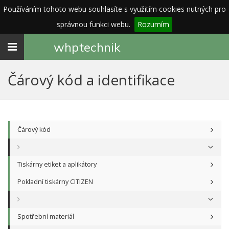
Používáním tohoto webu souhlasíte s využitím cookies nutných pro
správnou funkci webu.
Rozumím
Toggle
whp
technik
navigation
Čárový kód a identifikace
Čárový kód
Tiskárny etiket a aplikátory
Pokladní tiskárny CITIZEN
Spotřební materiál