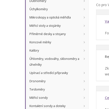
Dutinoměry
Co pro 
Úchylkoměry
Mikroskopy a optická měřidla
Va
Měřicí stoly a stojánky
Fo
Příměrné desky a stojany
Koncové měrky
Kalibry
Re
Úhloměry, vodováhy, sklonoměry a
úhelníky
Zk
Upínací a středící přípravky
we
Drsnoměry
Tvrdoměry
Ce
Měřicí sondy
Kontaktní sondy a doteky