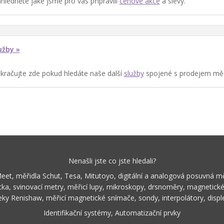
hlédněte jaké jsme pro vás připravili
cenové akce
a slevy.
užby »
kračujte zde pokud hledáte naše další
služby
spojené s prodejem měři
Nenašli jste co jste hledali?
Meet, měřidla Schut, Tesa, Mitutoyo, digitální a analogová posuvná m
ka, svinovací metry, měřicí lupy, mikroskopy, drsnoměry, magnetické 
teky Renishaw, měřicí magnetické snímače, sondy, interpolátory, disp
Identifikační systémy, Automatizační prvky