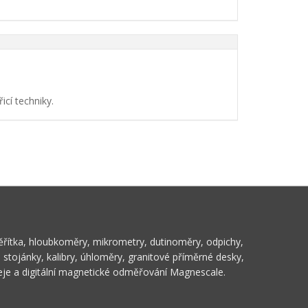
cí techniky.
ěřítka, hloubkoměry, mikrometry, dutinoměry, odpichy,
stojánky, kalibry, úhloměry, granitové příměrné desky,
leje a digitální magnetické odměřování Magnescale.