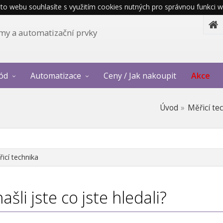
o webu souhlasíte s využitím cookies nutných pro správnou funkci w
témy a automatizační prvky
ód
Automatizace
Ceny / Jak nakoupit
Akce
Úvod
Měřicí te
icí technika
ašli jste co jste hledali?