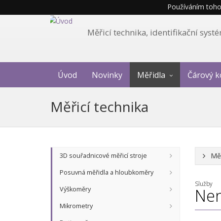
Používáním tohot
Měřicí technika, identifikační sys
Úvod
Novinky
Měřidla
Čárový k
Měřicí technika
Měř
3D souřadnicové měřicí stroje
Posuvná měřidla a hloubkoměry
Služby
Výškoměry
Nen
Mikrometry