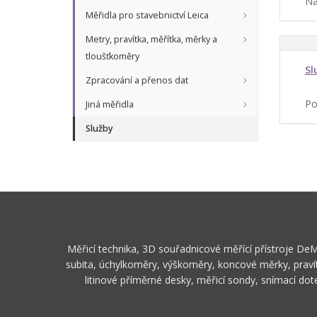
Na
Měřidla pro stavebnictví Leica
Metry, pravítka, měřítka, měrky a
tloušťkoměry
Sl
Zpracování a přenos dat
Po
Jiná měřidla
Služby
Měřicí technika, 3D souřadnicové měřící přístroje De
subita, úchylkoměry, výškoměry, koncové měrky, pravít
litinové příměrné desky, měřicí sondy, snímací do