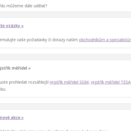
Vás můžeme dále udělat?
še otázky »
rmulujte vaše požadavky či dotazy našim
obchodníkům a specialist
jstřík měřidel »
uste prohledat rozsáhlejší
rejstřík měřidel SGM
,
rejstřík měřidel TESA
bu.
nové akce »