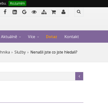
ebu.
Rozumím
Aktuálně
Více
Dotaz
Kontakt
chnika
Služby
Nenašli jste co jste hledali?