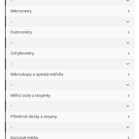
Mikrometry
Dutinoměry
Úchylkoměry
Mikroskopy a optická měřidla
Měřicí stoly a stojánky
Příměrné desky a stojany
Koncové měrky