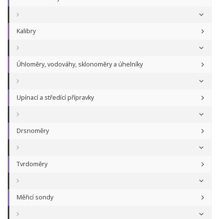
Kalibry
Úhloměry, vodováhy, sklonoměry a úhelníky
Upínací a středící přípravky
Drsnoměry
Tvrdoměry
Měřicí sondy