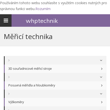
Používáním tohoto webu souhlasíte s využitím cookies nutných pro
správnou funkci webu.
Rozumím
Toggle
whp
technik
navigation
Měřicí technika
3D souřadnicové měřicí stroje
Posuvná měřidla a hloubkoměry
Výškoměry