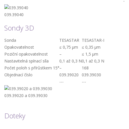
-
039.39040
Sondy 3D
Sonda
TESASTAR
TESASTAR-I
Opakovatelnost
≤ 0,75 µm
≤ 0,35 µm
Poziční opakovatelnost
–
≤ 1,5 µm
Nastavitelná spínací síla
0,1 až 0,3 N
0,1 až 0,3 N
Počet poloh s přírůstkem 15°
–
168
Objednací číslo
039.39020
039.39030
---
---
039.39020 a 039.39030
Doteky