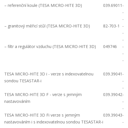
– referenční koule (TESA MICRO-HITE 3D)
039.69011
-
-
-
– granitový měřicí stůl (TESA MICRO-HITE 3D)
82-703-1
-
-
-
– filtr a regulátor vzduchu (TESA MICRO-HITE 3D)
049746
-
-
-
TESA MICRO-HITE 3D i - verze s indexovatelnou
039.39041
-
sondou TESASTAR-i
-
-
TESA MICRO-HITE 3D F - verze s jemným
039.39042
-
nastavováním
-
-
TESA MICRO-HITE 3D Fi verze s jemným
039.39043
-
nastavováním i s indexovatelnou sondou TESASTAR-i
-