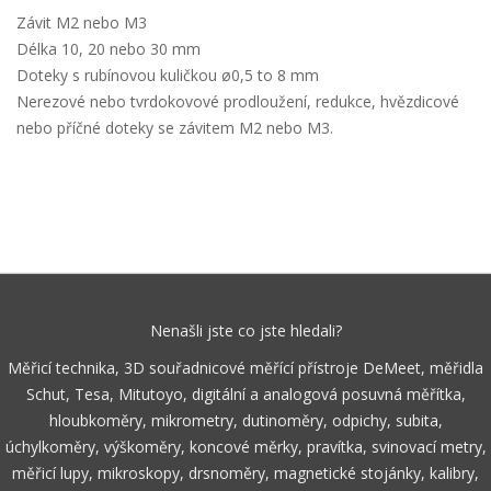
Závit M2 nebo M3
Délka 10, 20 nebo 30 mm
Doteky s rubínovou kuličkou ø0,5 to 8 mm
Nerezové nebo tvrdokovové prodloužení, redukce, hvězdicové
nebo příčné doteky se závitem M2 nebo M3.
Nenašli jste co jste hledali?
Měřicí technika, 3D souřadnicové měřící přístroje DeMeet, měřidla
Schut, Tesa, Mitutoyo, digitální a analogová posuvná měřítka,
hloubkoměry, mikrometry, dutinoměry, odpichy, subita,
úchylkoměry, výškoměry, koncové měrky, pravítka, svinovací metry,
měřicí lupy, mikroskopy, drsnoměry, magnetické stojánky, kalibry,