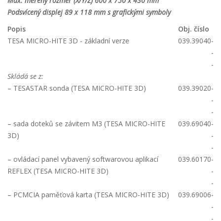
Max. měřený rozměr (X/Y/Z) 600 x 750 x 430 mm
Podsvícený displej 89 x 118 mm s grafickými symboly
Popis
Obj. číslo
TESA MICRO-HITE 3D - základní verze
039.39040
-
-
-
Skládá se z:
– TESASTAR sonda (TESA MICRO-HITE 3D)
039.39020
-
-
-
– sada doteků se závitem M3 (TESA MICRO-HITE
039.69040
-
3D)
-
-
– ovládací panel vybavený softwarovou aplikací
039.60170
-
REFLEX (TESA MICRO-HITE 3D)
-
-
– PCMCIA paměťová karta (TESA MICRO-HITE 3D)
039.69006
-
-
-