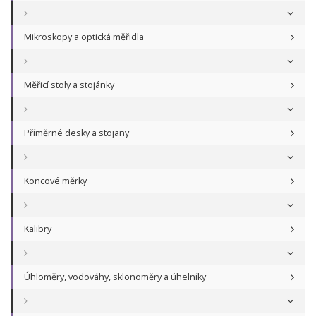
Mikroskopy a optická měřidla
Měřicí stoly a stojánky
Příměrné desky a stojany
Koncové měrky
Kalibry
Úhloměry, vodováhy, sklonoměry a úhelníky