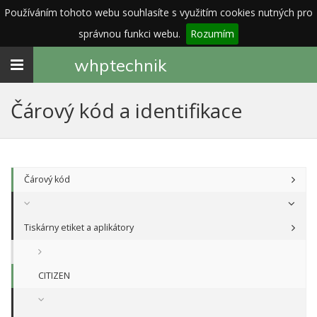
Používáním tohoto webu souhlasíte s využitím cookies nutných pro
správnou funkci webu.
Rozumím
Toggle
whp
technik
navigation
Čárový kód a identifikace
Čárový kód
Tiskárny etiket a aplikátory
CITIZEN