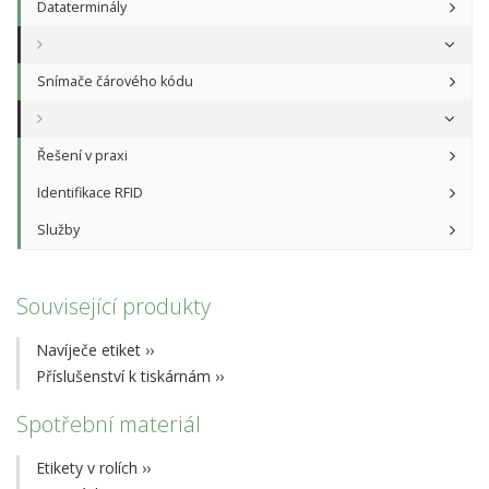
Dataterminály
Snímače čárového kódu
Řešení v praxi
Identifikace RFID
Služby
Související produkty
Navíječe etiket
››
Příslušenství k tiskárnám
››
Spotřební materiál
Etikety v rolích
››