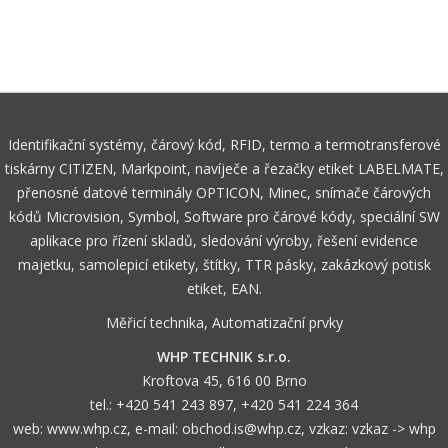
Identifikační systémy, čárový kód, RFID, termo a termotransferové
tiskárny CITIZEN, Markpoint, navíječe a řezačky etiket LABELMATE,
přenosné datové terminály OPTICON, Minec, snímače čárových
kódů Microvision, Symbol, Software pro čárové kódy, speciální SW
aplikace pro řízení skladů, sledování výroby, řešení evidence
majetku, samolepicí etikety, štítky, TTR pásky, zakázkový potisk
etiket, EAN.
Měřicí technika, Automatizační prvky
WHP TECHNIK s.r.o.
Kroftova 45, 616 00 Brno
tel.:
+420 541 243 897
,
+420 541 224 364
web:
www.whp.cz
, e-mail:
obchod.is@whp.cz
, vzkaz:
vzkaz -> whp