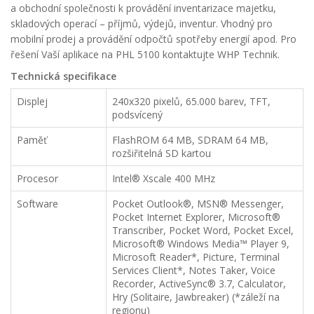
a obchodní společnosti k provádění inventarizace majetku,
skladových operací – příjmů, výdejů, inventur. Vhodný pro
mobilní prodej a provádění odpočtů spotřeby energií apod. Pro
řešení Vaší aplikace na PHL 5100 kontaktujte WHP Technik.
Technická specifikace
Displej
240x320 pixelů, 65.000 barev, TFT,
podsvícený
Paměť
FlashROM 64 MB, SDRAM 64 MB,
rozšiřitelná SD kartou
Procesor
Intel® Xscale 400 MHz
Software
Pocket Outlook®, MSN® Messenger,
Pocket Internet Explorer, Microsoft®
Transcriber, Pocket Word, Pocket Excel,
Microsoft® Windows Media™ Player 9,
Microsoft Reader*, Picture, Terminal
Services Client*, Notes Taker, Voice
Recorder, ActiveSync® 3.7, Calculator,
Hry (Solitaire, Jawbreaker) (*záleží na
regionu)