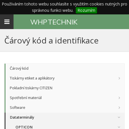
Používáním tohoto webu souhlasíte s využitím cookies nutných pro
správnou funkci webu.
Rozumím
Toggle
WHP
TECHNIK
navigation
Čárový kód a identifikace
Čárový kód
Tiskárny etiket a aplikátory
Pokladní tiskárny CITIZEN
Spotřební materiál
Software
Dataterminály
OPTICON