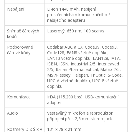
Napájení
Li-Ion 1440 mAh, nabíjení
prostřednictvím komunikačního /
nabíjecího adaptéru
Snímač čárových
Laserový, 650 nm, 100 scan/s
kódů
Podporované
Codabar ABC a CX, Code39, Code93,
čárové kódy
Code128, EAN8 včetně doplňku,
EAN13 včetně doplňku, EAN128, IATA,
ISBN, ISSN, Industrial 2/5, Interleaved
2/5, Italian Pharmaceutical, Matrix 2/5,
MSI/Plessey, Telepen, TriOptic, S-Code,
UPC-A včetně doplňku, UPC-E včetně
doplňku
Komunikace
IrDA (115.200 bps), USB-komunikační
adaptér
Audio
Vestavěný mikrofon a reproduktor;
připojení přes 2,5 mm stereo jack
Rozměry D x Š x V
131 x 78 x 21 mm