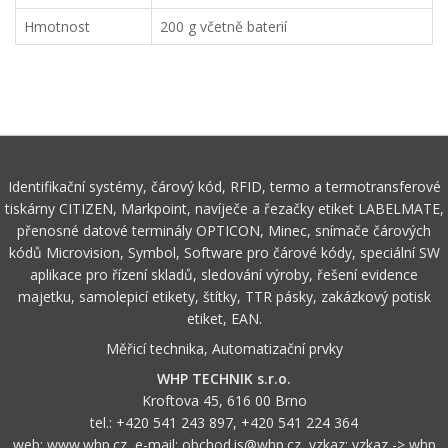
Hmotnost
200 g včetně baterií
Identifikační systémy, čárový kód, RFID, termo a termotransferové
tiskárny CITIZEN, Markpoint, navíječe a řezačky etiket LABELMATE,
přenosné datové terminály OPTICON, Minec, snímače čárových
kódů Microvision, Symbol, Software pro čárové kódy, speciální SW
aplikace pro řízení skladů, sledování výroby, řešení evidence
majetku, samolepicí etikety, štítky, TTR pásky, zakázkový potisk
etiket, EAN.
Měřicí technika, Automatizační prvky
WHP TECHNIK s.r.o.
Kroftova 45, 616 00 Brno
tel.:
+420 541 243 897
,
+420 541 224 364
web:
www.whp.cz
, e-mail:
obchod.is@whp.cz
, vzkaz:
vzkaz -> whp