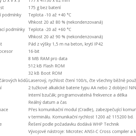
 D x V x Š
177 x 41/30 x 62 mm
st
175 g bez baterií
í podmínky
Teplota -10 až +40 °C
Vlhkost 20 až 80 % (nekondenzovaná)
ací podmínky
Teplota -20 až +60 °C
Vlhkost 20 až 90 % (nekondenzovaná)
t
Pád z výšky 1,5 m na beton, krytí IP42
ocesor
16-bit
8 MB RAM pro data
512 kB Flash ROM
32 kB Boot ROM
čárových kódů
Laserový, rychlost čtení 100/s, čte všechny běžně pou
í
2 tužkové alkalické baterie typu AA nebo 2 dobíjecí Ni
Interní bzučák; programovatelná frekvence a délka
Reálný datum a čas
kace
Přes komunikační modul (Cradle), zabezpečující komuni
v terminálu. Komunikační rychlost 1200 až 115200 bd.
e
Řešení podle požadavku dodává WHP Technik
Vývojové nástroje: Microtec ANSI-C Cross compiler a 