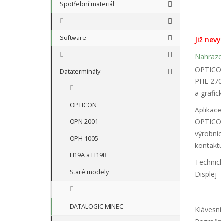
Spotřební materiál
Software
Již nev
Nahraz
OPTICON
Dataterminály
PHL 270
a grafic
OPTICON
Aplikace
OPTICON 
OPN 2001
výrobníc
OPH 1005
kontakt
H19A a H19B
Technick
Staré modely
Displej
DATALOGIC MINEC
Klávesn