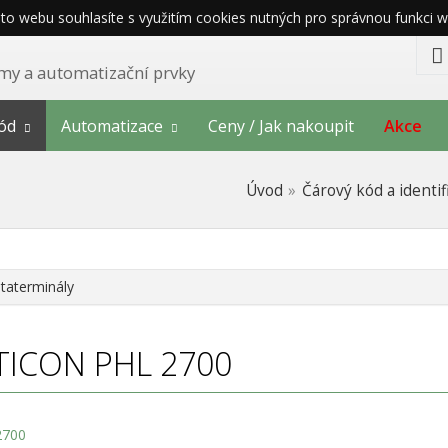
o webu souhlasíte s využitím cookies nutných pro správnou funkci w
témy a automatizační prvky
ód
Automatizace
Ceny / Jak nakoupit
Akce
Úvod
Čárový kód a identif
taterminály
TICON
PHL 2700