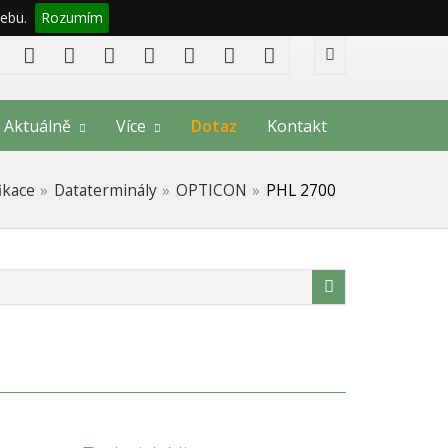
ebu.
Rozumím
Aktuálně
Více
Dotaz
Kontakt
ikace
Dataterminály
OPTICON
PHL 2700