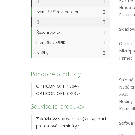
Rozměry
Hmotno
Snímače čárového kódu
Pracovn
Skladov
Řešení v praxi
Identifikace RFID
Odolnos
Mikropr
Služby
Paměť
Podobné produkty
Snímač 
OPTICON OPH 1004
››
Napájen
OPTICON OPL 9728
››
Zvuk
Hodiny
Související produkty
Komuni
Zakázkový software a vývoj aplikací
Softwar
pro datové terminály
››