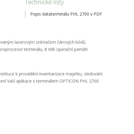
Technické listy
Popis dataterminálu PHL 2700 v PDF
rovaným laserovým snímačem čárových kódů.
ikroprocesor terminálu, 8 MB operační paměti
stituce k provádění inventarizace majetku, sledování
řešení Vaší aplikace s terminálem OPTICON PHL 2700