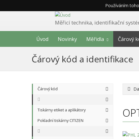
Používáním tohot
Měřicí technika, identifikační sys
Úvod
Novinky
Měřidla
Čárový k
Čárový kód a identifikace
Da
Čárový kód
OP
Tiskárny etiket a aplikátory
Pokladní tiskárny CITIZEN