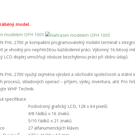
yráběný model.
en modelem OPH 1005
 PHL 2700 je kompaktní programovatelný mobilní terminál s integ
0 je vhodný pro nepřetržitou každodenní práci. Výkonný 16-bitový m
ký LCD displej umožňují obsluze bezchybnou práci při sběru údajů.
PHL 2700 využijí zejména výrobní a obchodní společnosti a státní in
h procesů, skladových operací – příjem, výdej, inventura, atd. Pro 
ujte WHP Technik.
á specifikace
Podsvícený grafický LCD, 128 x 64 pixelů
4/8 řádků x 16 znaků
5/10 řádků x 21 znaků
ice
27 alfanumerických kláves