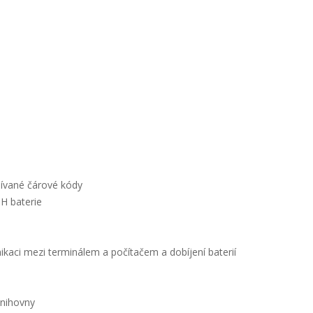
žívané čárové kódy
NH baterie
kaci mezi terminálem a počítačem a dobíjení baterií
knihovny