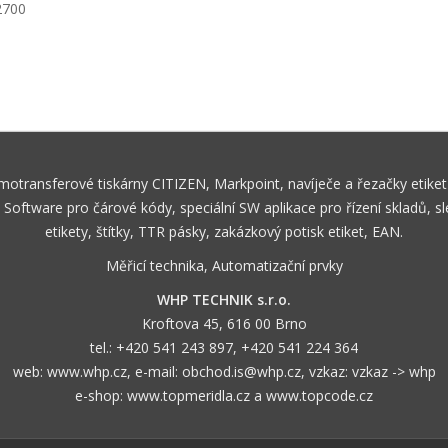
ermotransferové tiskárny CITIZEN, Markpoint, navíječe a řezačky e
oftware pro čárové kódy, speciální SW aplikace pro řízení skladů, s
etikety, štítky, TTR pásky, zakázkový potisk etiket, EAN.
Měřicí technika, Automatizační prvky
WHP TECHNIK s.r.o.
Kroftova 45, 616 00 Brno
tel.:
+420 541 243 897
,
+420 541 224 364
web:
www.whp.cz
, e-mail:
obchod.is@whp.cz
, vzkaz:
vzkaz -> whp
e-shop:
www.topmeridla.cz
a
www.topcode.cz