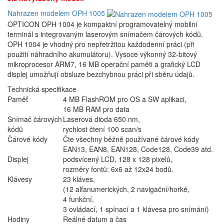
Nahrazen modelem OPH 1005
OPTICON OPH 1004 je kompaktní programovatelný mobilní
terminál s integrovaným laserovým snímačem čárových kódů.
OPH 1004 je vhodný pro nepřetržitou každodenní práci (při
použití náhradního akumulátoru). Vysoce výkonný 32-bitový
mikroprocesor ARM7, 16 MB operační paměti a grafický LCD
displej umožňují obsluze bezchybnou práci při sběru údajů.
Technická specifikace
Paměť
4 MB FlashROM pro OS a SW aplikaci,
16 MB RAM pro data
Snímač čárových
Laserová dioda 650 nm,
kódů
rychlost čtení 100 scan/s
Čárové kódy
Čte všechny běžně používané čárové kódy
EAN13, EAN8, EAN128, Code128, Code39 atd.
Displej
podsvícený LCD, 128 x 128 pixelů,
rozměry fontů: 6x6 až 12x24 bodů.
Klávesy
23 kláves,
(12 alfanumerických, 2 navigační/horké,
4 funkční,
3 ovládací, 1 spínací a 1 klávesa pro snímání)
Hodiny
Reálné datum a čas