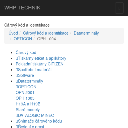
WHP
TECHNIK
Togg
navig
Čárový kód a identifikace
Úvod
Čárový kód a identifikace
Dataterminály
OPTICON
OPH 1004
Čárový kód
Tiskárny etiket a aplikátory
Pokladní tiskárny CITIZEN
Spotřební materiál
Software
Dataterminály
OPTICON
OPN 2001
OPH 1005
H19A a H19B
Staré modely
DATALOGIC MINEC
Snímače čárového kódu
Řešení v praxi