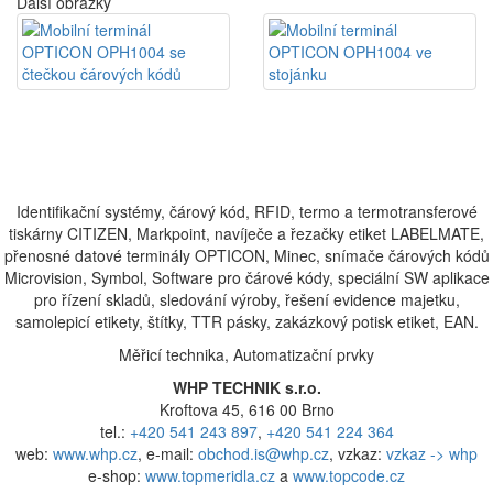
Další obrázky
Identifikační systémy, čárový kód, RFID, termo a termotransferové
tiskárny CITIZEN, Markpoint, navíječe a řezačky etiket LABELMATE,
přenosné datové terminály OPTICON, Minec, snímače čárových kódů
Microvision, Symbol, Software pro čárové kódy, speciální SW aplikace
pro řízení skladů, sledování výroby, řešení evidence majetku,
samolepicí etikety, štítky, TTR pásky, zakázkový potisk etiket, EAN.
Měřicí technika, Automatizační prvky
WHP TECHNIK s.r.o.
Kroftova 45, 616 00 Brno
tel.:
+420 541 243 897
,
+420 541 224 364
web:
www.whp.cz
, e-mail:
obchod.is@whp.cz
, vzkaz:
vzkaz -> whp
e-shop:
www.topmeridla.cz
a
www.topcode.cz