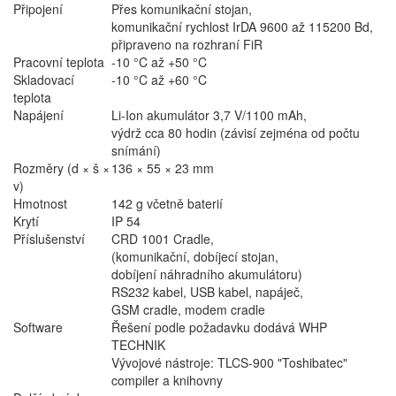
Připojení
Přes komunikační stojan,
komunikační rychlost IrDA 9600 až 115200 Bd,
připraveno na rozhraní FiR
Pracovní teplota
-10 °C až +50 °C
Skladovací
-10 °C až +60 °C
teplota
Napájení
Li-Ion akumulátor 3,7 V/1100 mAh,
výdrž cca 80 hodin (závisí zejména od počtu
snímání)
Rozměry (d × š ×
136 × 55 × 23 mm
v)
Hmotnost
142 g včetně baterií
Krytí
IP 54
Příslušenství
CRD 1001 Cradle,
(komunikační, dobíjecí stojan,
dobíjení náhradního akumulátoru)
RS232 kabel, USB kabel, napáječ,
GSM cradle, modem cradle
Software
Řešení podle požadavku dodává WHP
TECHNIK
Vývojové nástroje: TLCS-900 "Toshibatec"
compiler a knihovny