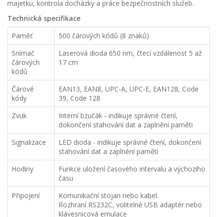
majetku, kontrola docházky a práce bezpečnostních služeb.
Technická specifikace
Paměť
500 čárových kódů (8 znaků)
Snímač
Laserová dioda 650 nm, čtecí vzdálenost 5 až
čárových
17 cm
kódů
Čárové
EAN13, EAN8, UPC-A, UPC-E, EAN128, Code
kódy
39, Code 128
Zvuk
Interní bzučák - indikuje správné čtení,
dokončení stahování dat a zaplnění paměti
Signalizace
LED dioda - indikuje správné čtení, dokončení
stahování dat a zaplnění paměti
Hodiny
Funkce uložení časového intervalu a výchozího
času
Připojení
Komunikační stojan nebo kabel.
Rozhraní RS232C, volitelně USB adaptér nebo
klávesnicová emulace