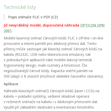
Technické listy
Popis snímače FLIC v PDF (CZ)
Již nevyráběný model, doporučená náhrada
OPTICON OPN
2001
.
Mobilní laserový snímač čárových kódů FLIC s off-line i on-line
provozem a interní pamětí pro dávkový přenos dat. Tento
přístroj může zastoupit jak klasický snímač čárových kódů na
kabelu (RS232C, USB nebo klávesnicová emulace), tak
v jednoduchých aplikacích také mobilní datový terminál.
Ergonomický design, malé rozměry a hmotnost. Čte
nejpoužívanější čárové kódy. Kapacita vnitřní paměti na
500 údajů o 8 znacích (možnost ukládání časového záznamu).
Aplikace
Náhrada klasických snímačů čárových kódů (laser i CCD) na
kabelu = pokladní systémy, veškeré skladové operace
v režimech snímače na kabelu i s dávkovým přenosem dat.
Využití při základním sledování a inventarizaci hmotného