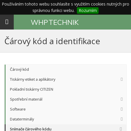
Používáním tohoto webu souhlasíte s využitím cookies nutných pro
správnou funkci webu.
Rozumím
Toggle
WHP
TECHNIK
navigation
Čárový kód a identifikace
Čárový kód
Tiskárny etiket a aplikátory
Pokladní tiskárny CITIZEN
Spotřební materiál
Software
Dataterminály
Snímače čárového kódu