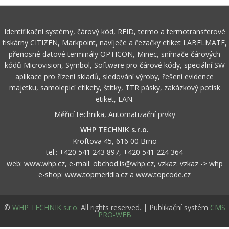
Identifikační systémy, čárový kód, RFID, termo a termotransferové
tiskárny CITIZEN, Markpoint, navíječe a řezačky etiket LABELMATE,
přenosné datové terminály OPTICON, Minec, snímače čárových
kódů Microvision, Symbol, Software pro čárové kódy, speciální SW
aplikace pro řízení skladů, sledování výroby, řešení evidence
majetku, samolepicí etikety, štítky, TTR pásky, zakázkový potisk
etiket, EAN.
Měřicí technika, Automatizační prvky
WHP TECHNIK s.r.o.
Kroftova 45, 616 00 Brno
tel.:
+420 541 243 897
,
+420 541 224 364
web:
www.whp.cz
, e-mail:
obchod.is@whp.cz
, vzkaz:
vzkaz -> whp
e-shop:
www.topmeridla.cz
a
www.topcode.cz
©
WHP TECHNIK s.r.o.
All rights reserved. | Publikační systém
CMS
PRO-WEB