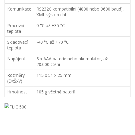
Komunikace
RS232C kompatibilní (4800 nebo 9600 baud),
XML výstup dat
Pracovní
0 °C až +35 °C
teplota
Skladovací
-40 °C až +70 °C
teplota
Napájení
3 x AAA baterie nebo akumulátor, až
20.000 čtení
Rozměry
115 x 51 x 25 mm
(DxŠxV)
Hmotnost
105 g včetně baterií