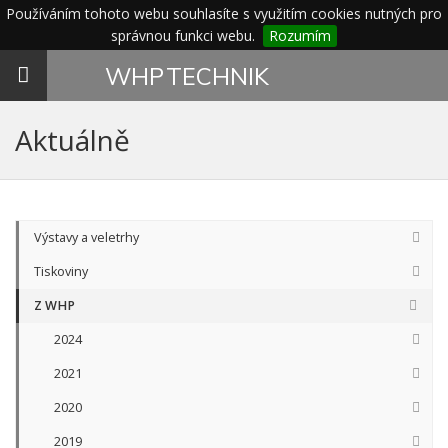
Používáním tohoto webu souhlasíte s využitím cookies nutných pro
správnou funkci webu.
Rozumím
Toggle
WHP
TECHNIK
navigation
Aktuálně
Výstavy a veletrhy
Tiskoviny
Z WHP
2024
2021
2020
2019