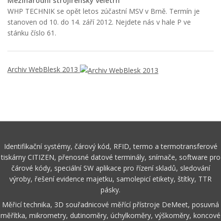
Mezinárodní strojírenský veletrh
WHP TECHNIK se opět letos zúčastní MSV v Brně. Termín je
stanoven od 10. do 14. září 2012. Nejdete nás v hale P ve
stánku číslo 61.
Archiv WebBlesk 2013
Identifikační systémy, čárový kód, RFID, termo a termotransferové
tiskárny CITIZEN, přenosné datové terminály, snímače, software pro
čárové kódy, speciální SW aplikace pro řízení skladů, sledování
výroby, řešení evidence majetku, samolepicí etikety, štítky, TTR
pásky.
Měřicí technika, 3D souřadnicové měřící přístroje DeMeet, posuvná
měřítka, mikrometry, dutinoměry, úchylkoměry, výškoměry, koncové