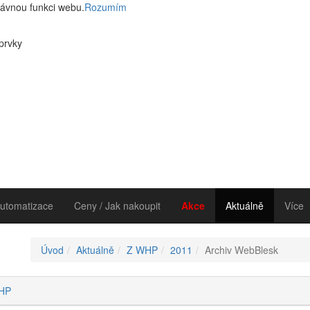
rávnou funkci webu.
Rozumím
 prvky
utomatizace
Ceny / Jak nakoupit
Akce
Aktuálně
Více
Úvod
Aktuálně
Z WHP
2011
Archiv WebBlesk
HP