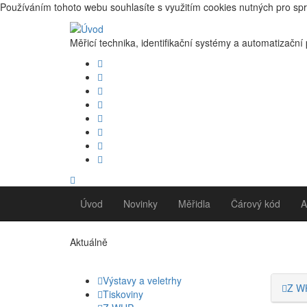
Používáním tohoto webu souhlasíte s využitím cookies nutných pro sp
Měřicí technika, identifikační systémy a automatizační
Úvod
Novinky
Měřidla
Čárový kód
A
Aktuálně
Výstavy a veletrhy
Z W
Tiskoviny