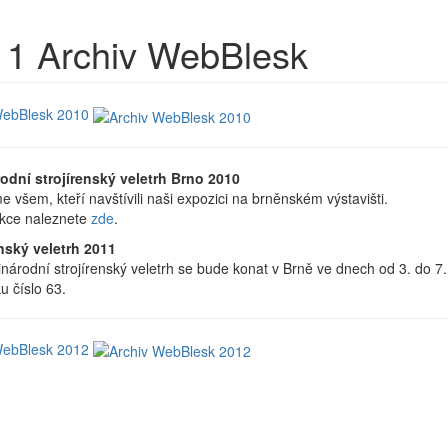
11
Archiv WebBlesk
WebBlesk 2010
odní strojírenský veletrh Brno 2010
 všem, kteří navštívili naši expozici na brněnském výstavišti.
akce naleznete
zde
.
enský veletrh 2011
národní strojírenský veletrh se bude konat v Brně ve dnech od 3. do 7
u číslo 63.
WebBlesk 2012