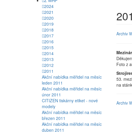
Z WHP
2024
20
2021
2020
2019
2018
Archiv 
2017
2016
2015
Mezinár
2014
Děkujeme
2013
Foto z 
2012
2011
Strojír
Akční nabídka měřidel na měsíc
53. mezi
leden 2011
na stánk
Akční nabídka měřidel na měsíc
únor 2011
CITIZEN tiskárny etiket - nové
Archiv 
modely
Akční nabídka měřidel na měsíc
březen 2011
Akční nabídka měřidel na měsíc
duben 2011