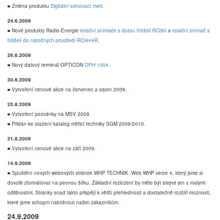
■ Změna produktu
Digitální svinovací metr
.
24.6.2009
■ Nové produkty Radio-Energie
rotační snímače s dutou hřídelí RCI90
a
rotační snímač s
hřídelí do náročných prostředí RCI444R
.
26.6.2009
■ Nový datový terminál OPTICON
OPH 1004
.
30.6.2009
■ Vytvoření cenové akce na červenec a srpen 2009.
25.8.2009
■ Vytvoření pozvánky na MSV 2009.
■ Přidán ke stažení katalog měřicí techniky SGM 2009/2010.
31.8.2009
■ Vytvoření cenové akce na září 2009.
14.9.2009
■ Spuštění nových webových stránek WHP TECHNIK. Web WHP verze 4, který jsme si
dovolili zformátovat na pevnou šířku. Základní rozložení by mělo být stejné jen s malými
odlišnostmi. Stránky snad takto přispějí k větší přehlednosti a dostatečně rozšíři možnosti,
které jsme schopni nabídnout našim zákazníkům.
24.9.2009