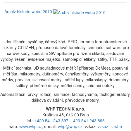
Archiv historie webu 2010
Identifikační systémy, čárový kód, RFID, termo a termotransferové
tiskárny CITIZEN, přenosné datové terminály, snímače, software pro
čárové kódy, speciální SW aplikace pro řízení skladů, sledování
výroby, řešení evidence majetku, samolepicí etikety, štítky, TTR pásky.
Měřicí technika, 3D souřadnicové měřící přístroje DeMeet, posuvná
měřítka, mikrometry, dutinoměry, úchylkoměry, výškoměry, koncové
měrky, pravítka, svinovací metry, měřicí lupy, mikroskopy, drsnoměry,
kalibry, příměrné desky, měřicí sondy, snímací doteky.
Automatizační prvky, rotační snímače, tachodynama, tachogenerátory,
dálková ovládání, převodové motory.
WHP TECHNIK s.r.o.
Kroftova 45, 616 00 Brno
tel.:
+420 541 243 897
,
+420 541 243 896
web:
www.whp.cz
, e-mail:
whp@whp.cz
, vzkaz:
vzkaz -> whp