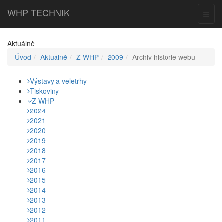
WHP
TECHNIK
Toggl
naviga
Aktuálně
Úvod
Aktuálně
Z WHP
2009
Archiv historie webu
Výstavy a veletrhy
Tiskoviny
Z WHP
2024
2021
2020
2019
2018
2017
2016
2015
2014
2013
2012
2011