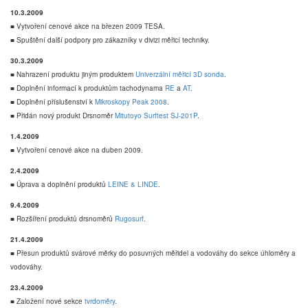
10.3.2009
■ Vytvoření cenové akce na březen 2009 TESA.
■ Spuštění další podpory pro zákazníky v divizi měřicí techniky.
30.3.2009
■ Nahrazení produktu jiným produktem
Univerzální měřicí 3D sonda
.
■ Doplnění informací k produktům tachodynama
RE
a
AT
.
■ Doplnění příslušenství k
Mikroskopy Peak 2008
.
■ Přidán nový produkt Drsnoměr
Mitutoyo Surftest SJ-201P
.
1.4.2009
■ Vytvoření cenové akce na duben 2009.
2.4.2009
■ Úprava a doplnění produktů
LEINE & LINDE
.
9.4.2009
■ Rozšíření produktů drsnoměrů
Rugosurf
.
21.4.2009
■ Přesun produktů svárové měrky do posuvných měřidel a vodováhy do sekce úhloměry a
vodováhy.
23.4.2009
■ Založení nové sekce
tvrdoměry
.