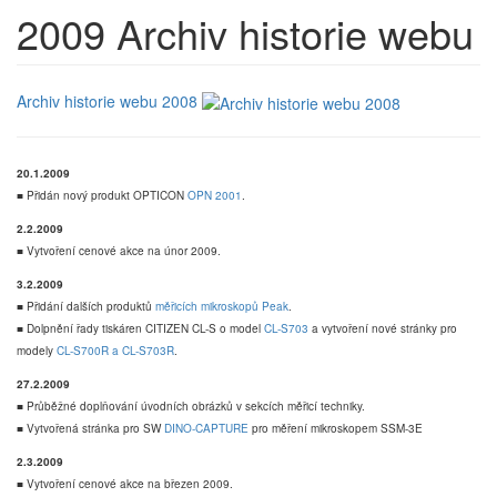
2009
Archiv historie webu
Archiv historie webu 2008
20.1.2009
■ Přidán nový produkt OPTICON
OPN 2001
.
2.2.2009
■ Vytvoření cenové akce na únor 2009.
3.2.2009
■ Přidání dalších produktů
měřicích mikroskopů Peak
.
■ Dolpnění řady tiskáren CITIZEN CL-S o model
CL-S703
a vytvoření nové stránky pro
modely
CL-S700R a CL-S703R
.
27.2.2009
■ Průběžné doplňování úvodních obrázků v sekcích měřicí techniky.
■ Vytvořená stránka pro SW
DINO-CAPTURE
pro měření mikroskopem SSM-3E
2.3.2009
■ Vytvoření cenové akce na březen 2009.