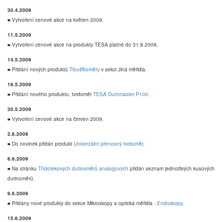
30.4.2009
■ Vytvoření cenové akce na květen 2009.
11.5.2009
■ Vytvoření cenové akce na produkty TESA platné do 31.8.2009.
14.5.2009
■ Přidání nových produktů
Tloušťkoměry
v sekci Jiná měřidla.
19.5.2009
■ Přidání nového produktu, tvrdoměr
TESA Duromaster P100
.
30.5.2009
■ Vytvoření cenové akce na červen 2009.
2.6.2009
■ Do novinek přidán produkt
Univerzální přenosný tvrdoměr
.
8.6.2009
■ Na stránku
Třídotekových dutinoměrů analogových
přidán seznam jednotlivých kusových
dutinoměrů.
9.6.2009
■ Přidány nové produkty do sekce Mikroskopy a optická měřidla -
Endoskopy
.
15.6.2009